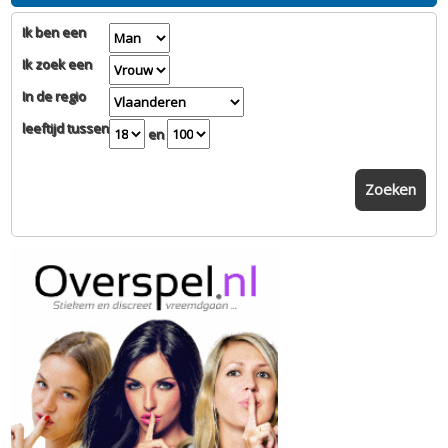
Ik ben een
Ik zoek een
In de regio
leeftijd tussen
en
Zoeken