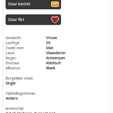
Stuur bericht
Stuur flirt
Geslacht:
Vrouw
Leeftijd:
59
Zoekt een:
Man
Land:
Vlaanderen
Regio:
Antwerpen
Postuur:
Atletisch
Afkomst:
Blank
Burgelijke staat:
Single
Opleidingsniveau:
Anders
levensstijl: