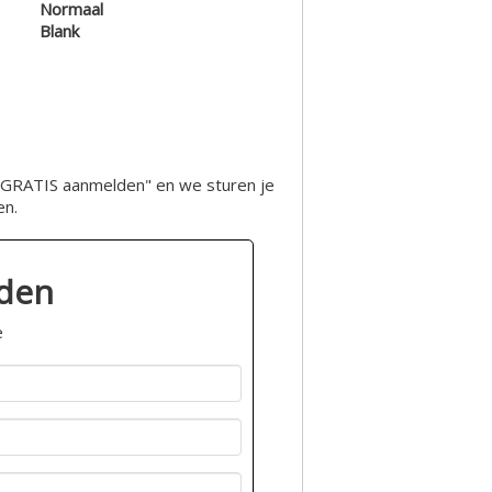
Normaal
Blank
op "GRATIS aanmelden" en we sturen je
en.
lden
e