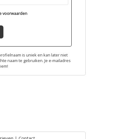
e voorwaarden
ofielnaam is uniek en kan later niet
chte naam te gebruiken. Je e-mailadres
niem!
rieven
|
Contact