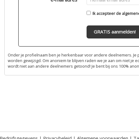
Ik accepteer de
algemen
GRATIS aanmelden!
Onder je profielnaam ben je herkenbaar voor andere deelnemers. Je pr
worden gewijzigd. Om anoniem te blijven raden we je aan om niet je e
wordt niet aan andere deelnemers getoond! Je bent bij ons 100% ano
Bedrijfsgegevens
|
Privacybeleid
|
Algemene voorwaarden
|
Ta