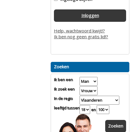
Inloggen
Help, wachtwoord kwijt!?
Ik ben nog geen gratis lid!?
Zoeken
Ik ben een
Ik zoek een
In de regio
leeftijd tussen
en
Zoeken