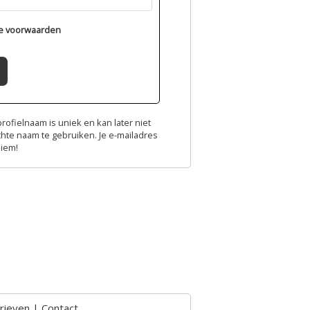
e voorwaarden
ofielnaam is uniek en kan later niet
chte naam te gebruiken. Je e-mailadres
niem!
rieven
|
Contact