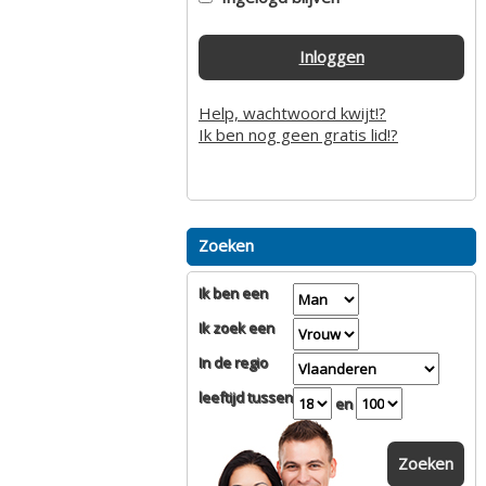
Inloggen
Help, wachtwoord kwijt!?
Ik ben nog geen gratis lid!?
Zoeken
Ik ben een
Ik zoek een
In de regio
leeftijd tussen
en
Zoeken