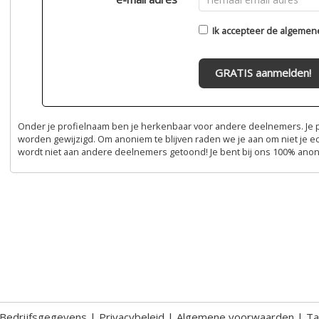
Ik accepteer de
algemen
GRATIS aanmelden!
Onder je profielnaam ben je herkenbaar voor andere deelnemers. Je pr
worden gewijzigd. Om anoniem te blijven raden we je aan om niet je e
wordt niet aan andere deelnemers getoond! Je bent bij ons 100% ano
Bedrijfsgegevens
|
Privacybeleid
|
Algemene voorwaarden
|
Ta