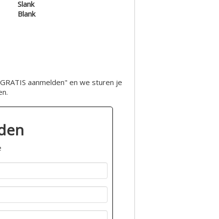
Slank
Blank
op "GRATIS aanmelden" en we sturen je
en.
lden
e