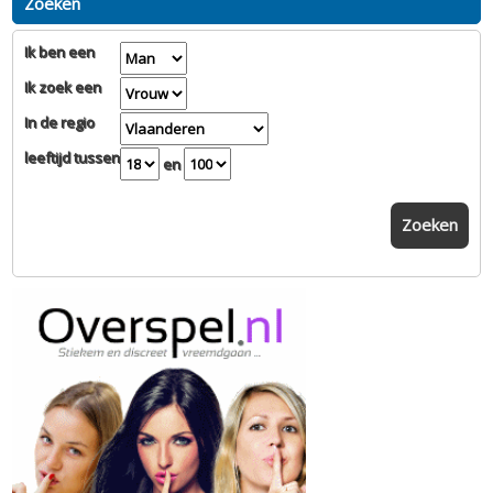
Zoeken
Ik ben een
Ik zoek een
In de regio
leeftijd tussen
en
Zoeken