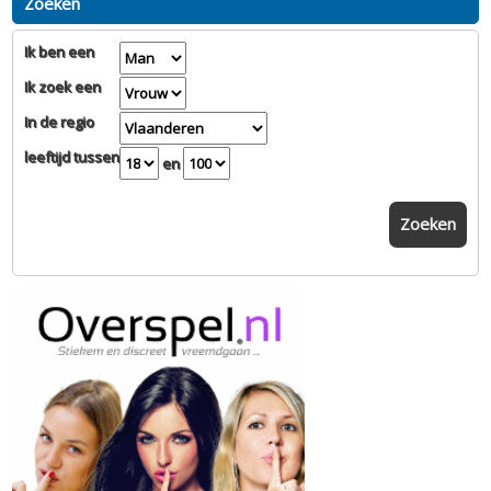
Zoeken
Ik ben een
Ik zoek een
In de regio
leeftijd tussen
en
Zoeken