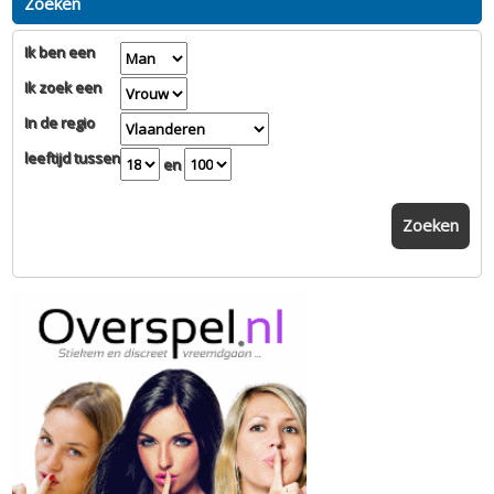
Zoeken
Ik ben een
Ik zoek een
In de regio
leeftijd tussen
en
Zoeken