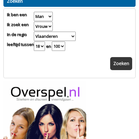
Zoeken
Ik ben een
Ik zoek een
In de regio
leeftijd tussen
en
Zoeken