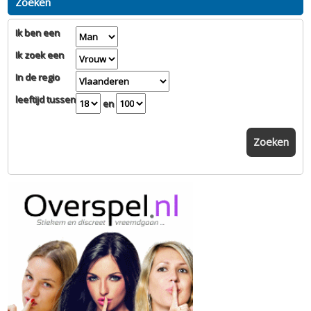
Zoeken
Ik ben een
Ik zoek een
In de regio
leeftijd tussen
en
Zoeken