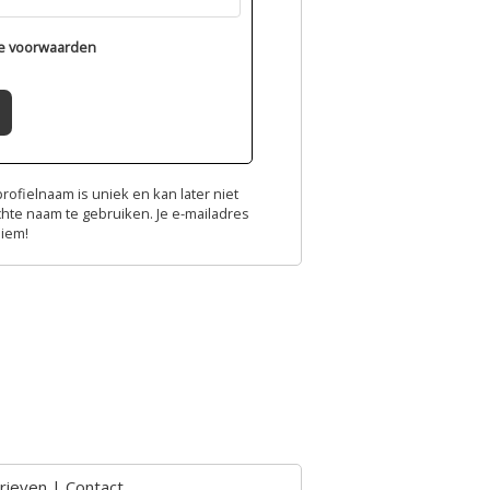
e voorwaarden
ofielnaam is uniek en kan later niet
chte naam te gebruiken. Je e-mailadres
niem!
rieven
|
Contact