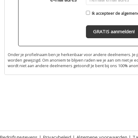
Ik accepteer de
algemen
GRATIS aanmelden!
Onder je profielnaam ben je herkenbaar voor andere deelnemers. Je pr
worden gewijzigd. Om anoniem te blijven raden we je aan om niet je e
wordt niet aan andere deelnemers getoond! Je bent bij ons 100% ano
Bedrijfsgegevens
|
Privacybeleid
|
Algemene voorwaarden
|
Ta