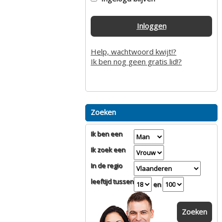
Inloggen
Help, wachtwoord kwijt!?
Ik ben nog geen gratis lid!?
Zoeken
Ik ben een
Ik zoek een
In de regio
leeftijd tussen
en
Zoeken