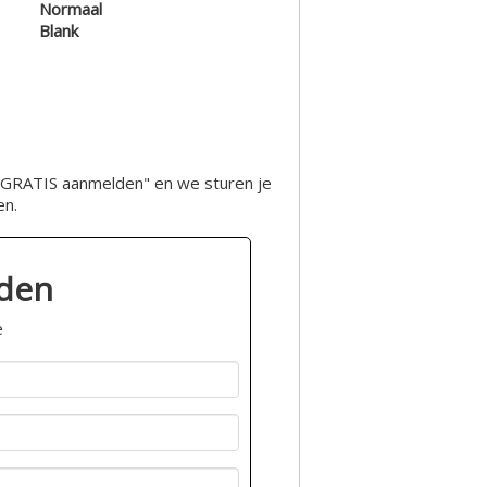
Normaal
Blank
op "GRATIS aanmelden" en we sturen je
en.
lden
e